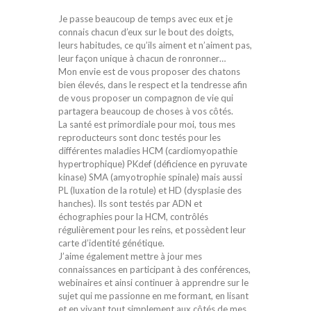
Je passe beaucoup de temps avec eux et je
connais chacun d’eux sur le bout des doigts,
leurs habitudes, ce qu’ils aiment et n’aiment pas,
leur façon unique à chacun de ronronner…
Mon envie est de vous proposer des chatons
bien élevés, dans le respect et la tendresse afin
de vous proposer un compagnon de vie qui
partagera beaucoup de choses à vos côtés.
La santé est primordiale pour moi, tous mes
reproducteurs sont donc testés pour les
différentes maladies HCM (cardiomyopathie
hypertrophique) PKdef (déficience en pyruvate
kinase) SMA (amyotrophie spinale) mais aussi
PL (luxation de la rotule) et HD (dysplasie des
hanches). Ils sont testés par ADN et
échographies pour la HCM, contrôlés
régulièrement pour les reins, et possèdent leur
carte d’identité génétique.
J’aime également mettre à jour mes
connaissances en participant à des conférences,
webinaires et ainsi continuer à apprendre sur le
sujet qui me passionne en me formant, en lisant
et en vivant tout simplement aux côtés de mes