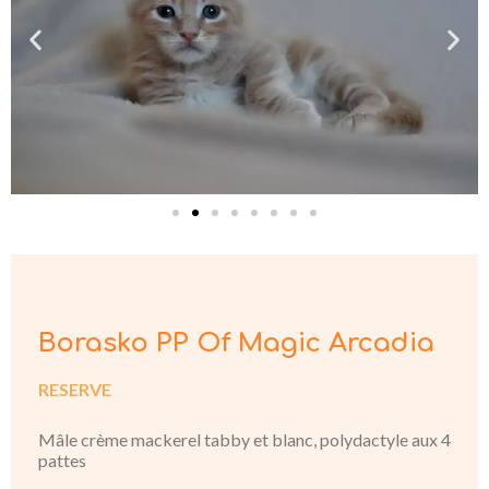
Borasko PP Of Magic Arcadia
RESERVE
Mâle crème mackerel tabby et blanc, polydactyle aux 4
pattes