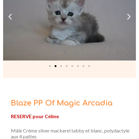
Blaze PP Of Magic Arcadia
RESERVE pour Céline
Mâle Crème silver mackerel tabby et blanc, polydactyle
aux 4 pattes