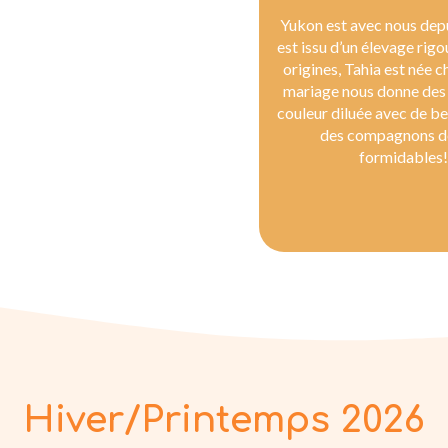
Yukon est avec nous depu
est issu d’un élevage rigo
origines, Tahia est née c
mariage nous donne des
couleur diluée avec de be
des compagnons d
formidables!
Hiver/Printemps 2026