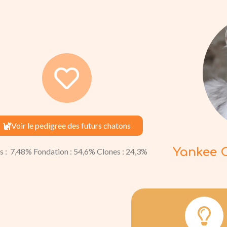
Voir le pedigree des futurs chatons
Yankee 
s : 7,48% Fondation : 54,6% Clones : 24,3%