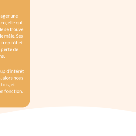
isager une
o, elle qui
le se trouve
le mâle. Ses
trop tôt et
a perte de
ns.
p d’intérêt
, alors nous
fois, et
n fonction.