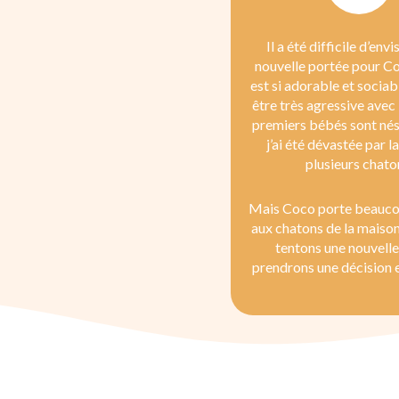
Il a été difficile d’env
nouvelle portée pour Coc
est si adorable et sociab
être très agressive avec 
premiers bébés sont nés 
j’ai été dévastée par l
plusieurs chato
Mais Coco porte beaucou
aux chatons de la maison
tentons une nouvelle 
prendrons une décision e