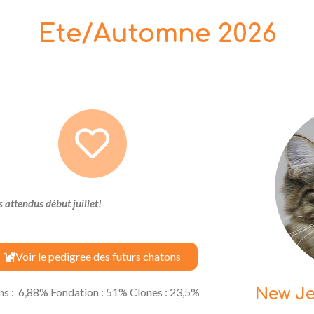
Ete/Automne 2026
 attendus début juillet!
Voir le pedigree des futurs chatons
New Je
s : 6,88% Fondation : 51% Clones : 23,5%