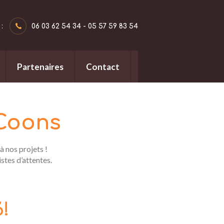
:
06 03 62 54 34 - 05 57 59 83 54
Partenaires
Contact
Coons
à nos projets !
istes d’attentes.
!