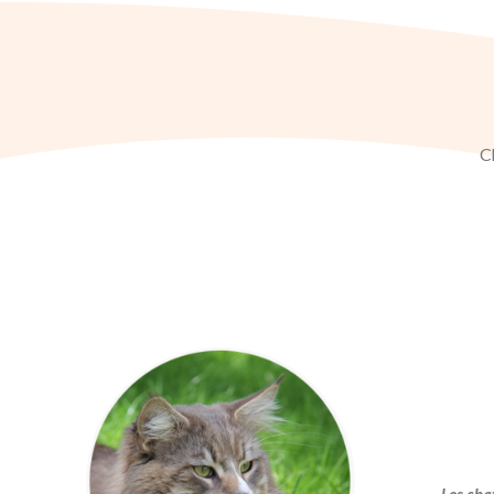
C
Les cha