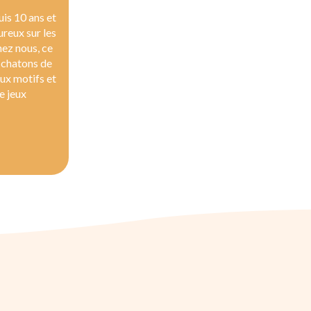
is 10 ans et
ureux sur les
hez nous, ce
 chatons de
ux motifs et
e jeux