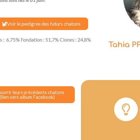
Voir le pedigree des futurs chatons
s : 6,75% Fondation : 51,7% Clones : 24,8%
Tahia P
uvrir leurs précédents chatons
(lien vers album Facebook)