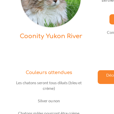
Con
Coonity Yukon River
Couleurs attendues
Déco
Les chatons seront tous dilués (bleu et
crème)
Silver ou non
Chatons mâles pourront être crème