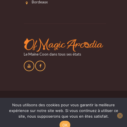
Bordeaux
Le Maine Coon dans tous ses états
Nous utilisons des cookies pour vous garantir la meilleure
N° SIRET:750 389 306 00010 et N°CETAC : C-
expérience sur notre site web. Si vous continuez à utiliser ce
1495
/ Ofmagicarcadia © 2017 - 2018 Tous
site, nous supposerons que vous en êtes satisfait.
droits réservés / Réalisation
Digital'In
OK
Mentions légales
/
Plan du site